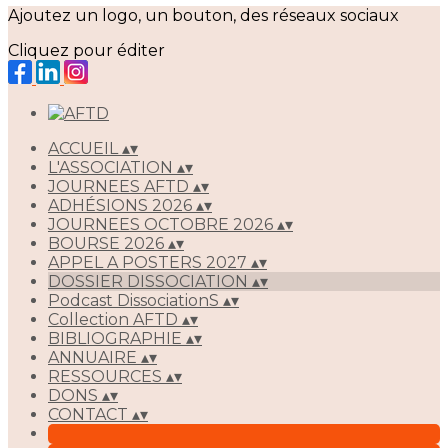
Ajoutez un logo, un bouton, des réseaux sociaux
Cliquez pour éditer
ACCUEIL
▴
▾
L'ASSOCIATION
▴
▾
JOURNEES AFTD
▴
▾
ADHÉSIONS 2026
▴
▾
JOURNEES OCTOBRE 2026
▴
▾
BOURSE 2026
▴
▾
APPEL A POSTERS 2027
▴
▾
DOSSIER DISSOCIATION
▴
▾
Podcast DissociationS
▴
▾
Collection AFTD
▴
▾
BIBLIOGRAPHIE
▴
▾
ANNUAIRE
▴
▾
RESSOURCES
▴
▾
DONS
▴
▾
CONTACT
▴
▾