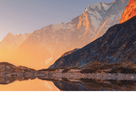
Exporter les lignes sélectionnées
Exporter toutes les colonnes
Exporter uniquement les colonnes affichées
Menu
?>
Images de la page d'accueil
Cliquez pour éditer