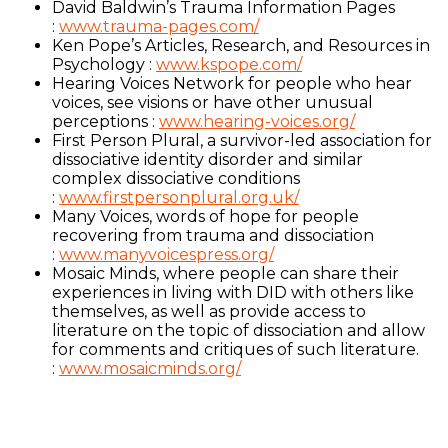
David Baldwin’s Trauma Information Pages
:
www.trauma-pages.com/
Ken Pope’s Articles, Research, and Resources in
Psychology :
www.kspope.com/
Hearing Voices Network for people who hear
voices, see visions or have other unusual
perceptions :
www.hearing-voices.org/
First Person Plural, a survivor-led association for
dissociative identity disorder and similar
complex dissociative conditions
:
www.firstpersonplural.org.uk/
Many Voices, words of hope for people
recovering from trauma and dissociation
:
www.manyvoicespress.org/
Mosaic Minds, where people can share their
experiences in living with DID with others like
themselves, as well as provide access to
literature on the topic of dissociation and allow
for comments and critiques of such literature.
:
www.mosaicminds.org/