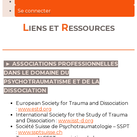
Se connecter
L
R
IENS ET
ESSOURCES
► ASSOCIATIONS PROFESSIONNELLES
DANS LE DOMAINE DU
PSYCHOTRAUMATISME ET DE LA
DISSOCIATION
European Society for Trauma and Dissociation
:
www.estd.org
International Society for the Study of Trauma
and Dissociation :
www.isst-d.org
Société Suisse de Psychotraumatologie – SSPT
:
www.ssptsuisse.ch