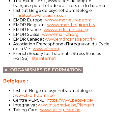
Trauma-ALFEST, association de langue
française pour l’étude du stress et du trauma
Institut Belge de psychotraumatologie :
fr.instituutpsychotrauma.com
EMDR Europe :
www.emdr-europe.org
EMDR Belgium :
www.emdr-belgium.be/
EMDR France :
www.emdr-france.org
EMDR Suisse :
www.emdr-ch.org
EMDR Canada :
www.emdrcanada.org/fr/
Association Francophone d'Intégration du Cycle
de la Vie :
www.aficv.org
French Society for Traumatic Stress Studies
(FSTSS) :
site internet
► ORGANISMES DE FORMATION
Belgique :
Institut Belge de psychotraumatologie
:
www.bip-trauma.be
Centre PEPS-E :
https://www.peps-e.be/
Integrativa :
www.integrativa.be/?lang=fr
Taking Care :
www.taking-care.be