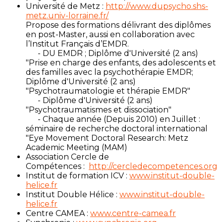
Université de Metz :
http://www.dupsycho.shs-
metz.univ-lorraine.fr/
Propose des formations délivrant des diplômes
en post-Master, aussi en collaboration avec
l’Institut Français d’EMDR.
- DU EMDR ; Diplôme d'Université (2 ans)
"Prise en charge des enfants, des adolescents et
des familles avec la psychothérapie EMDR;
Diplôme d'Université (2 ans)
"Psychotraumatologie et thérapie EMDR"
- Diplôme d'Université (2 ans)
"Psychotraumatismes et dissociation"
- Chaque année (Depuis 2010) en Juillet :
séminaire de recherche doctoral international
"Eye Movement Doctoral Research: Metz
Academic Meeting (MAM)
Association Cercle de
Compétences :
http://cercledecompetences.org
Institut de formation ICV :
www.institut-double-
helice.fr
Institut Double Hélice :
www.institut-double-
helice.fr
Centre CAMEA :
www.centre-camea.fr