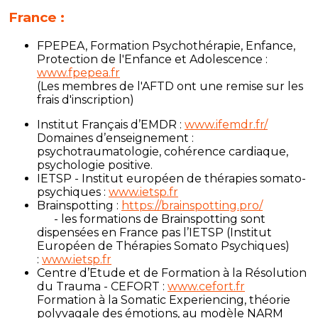
France :
FPEPEA, Formation Psychothérapie, Enfance,
Protection de l'Enfance et Adolescence :
www.fpepea.fr
(Les membres de l'AFTD ont une remise sur les
frais d'inscription)
Institut Français d’EMDR :
www.ifemdr.fr/
Domaines d’enseignement :
psychotraumatologie, cohérence cardiaque,
psychologie positive.
IETSP - Institut européen de thérapies somato-
psychiques :
www.ietsp.fr
Brainspotting :
https://brainspotting.pro/
- les formations de Brainspotting sont
dispensées en France pas l’IETSP (Institut
Européen de Thérapies Somato Psychiques)
:
www.ietsp.fr
Centre d’Etude et de Formation à la Résolution
du Trauma - CEFORT :
www.cefort.fr
Formation à la Somatic Experiencing, théorie
polyvagale des émotions, au modèle NARM