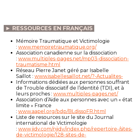
► RESSOURCES EN FRANÇAIS
Mémoire Traumatique et Victimologie
:
www.memoiretraumatique.org/
Association canadienne sur la dissociation
:
www.multiples-pages.net/mp03-dissociation-
traumatisme.html
Réseau Pierre Janet géré par Isabelle
Saillot :
www.isabellesaillot.net/?-Actualites-
Informations dédiées aux personnes souffrant
de Trouble dissociatif de l’identité (TDI), et à
leurs proches :
www.multiples-pages.net/
Association d’Aide aux personnes avec un « état
limite » France
:
www.aapel.org/bdp/BLdissoFR.html
Liste de resources sur le site du Journal
international de Victimologie
:
www.jidv.com/njidv/index.php/repertoire-/sites-
de-victimologie/128-sites-de-