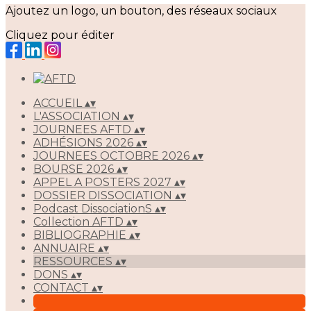
Ajoutez un logo, un bouton, des réseaux sociaux
Cliquez pour éditer
ACCUEIL
▴
▾
L'ASSOCIATION
▴
▾
JOURNEES AFTD
▴
▾
ADHÉSIONS 2026
▴
▾
JOURNEES OCTOBRE 2026
▴
▾
BOURSE 2026
▴
▾
APPEL A POSTERS 2027
▴
▾
DOSSIER DISSOCIATION
▴
▾
Podcast DissociationS
▴
▾
Collection AFTD
▴
▾
BIBLIOGRAPHIE
▴
▾
ANNUAIRE
▴
▾
RESSOURCES
▴
▾
DONS
▴
▾
CONTACT
▴
▾