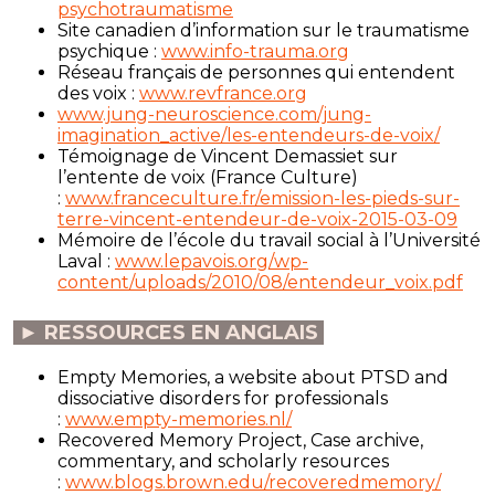
psychotraumatisme
Site canadien d’information sur le traumatisme
psychique :
www.info-trauma.org
Réseau français de personnes qui entendent
des voix :
www.revfrance.org
www.jung-neuroscience.com/jung-
imagination_active/les-entendeurs-de-voix/
Témoignage de Vincent Demassiet sur
l’entente de voix (France Culture)
:
www.franceculture.fr/emission-les-pieds-sur-
terre-vincent-entendeur-de-voix-2015-03-09
Mémoire de l’école du travail social à l’Université
Laval :
www.lepavois.org/wp-
content/uploads/2010/08/entendeur_voix.pdf
► RESSOURCES EN ANGLAIS
Empty Memories, a website about PTSD and
dissociative disorders for professionals
:
www.empty-memories.nl/
Recovered Memory Project, Case archive,
commentary, and scholarly resources
:
www.blogs.brown.edu/recoveredmemory/