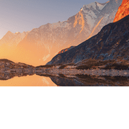
Exporter les lignes sélectionnées
Exporter toutes les colonnes
Exporter uniquement les colonnes affichées
Menu
?>
Images de la page d'accueil
Cliquez pour éditer