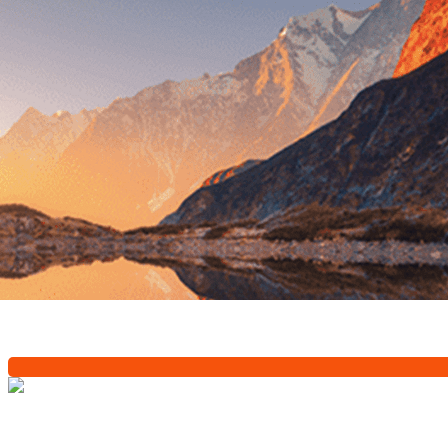
Exporter les lignes sélectionnées
Exporter toutes les colonnes
Exporter uniquement les colonnes affichées
Menu
?>
Images de la page d'accueil
Cliquez pour éditer