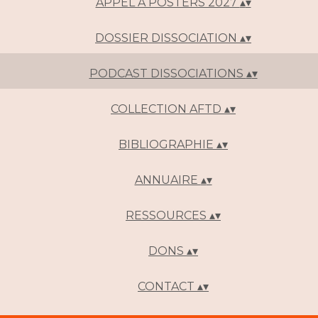
APPEL A POSTERS 2027
▴
▾
DOSSIER DISSOCIATION
▴
▾
PODCAST DISSOCIATIONS
▴
▾
COLLECTION AFTD
▴
▾
BIBLIOGRAPHIE
▴
▾
ANNUAIRE
▴
▾
RESSOURCES
▴
▾
DONS
▴
▾
CONTACT
▴
▾