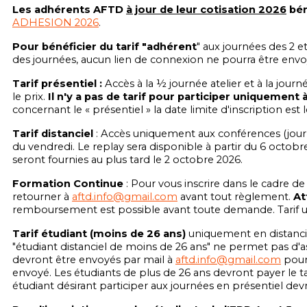
Les adhérents AFTD
à jour de leur cotisation 2026
bén
ADHESION 2026
.
Pour bénéficier du tarif "adhérent
" aux journées des 2 
des journées, aucun lien de connexion ne pourra être envo
Tarif présentiel :
Accès à la ½ journée atelier et à la jou
le prix.
Il n'y a pas de tarif pour participer uniquement à
concernant le « présentiel » la date limite d'inscription es
Tarif distanciel
: Accès uniquement aux conférences (journé
du vendredi. Le replay sera disponible à partir du 6 octobr
seront fournies au plus tard le 2 octobre 2026.
Formation Continue
: Pour vous inscrire dans le cadre de
retourner à
aftd.info@gmail.com
avant tout règlement.
At
remboursement est possible avant toute demande. Tarif uni
Tarif étudiant (moins de 26 ans)
uniquement en distancie
"étudiant distanciel de moins de 26 ans" ne permet pas d'assi
devront être envoyés par mail à
aftd.info@gmail.com
pour 
envoyé. Les étudiants de plus de 26 ans devront payer le 
étudiant désirant participer aux journées en présentiel dev