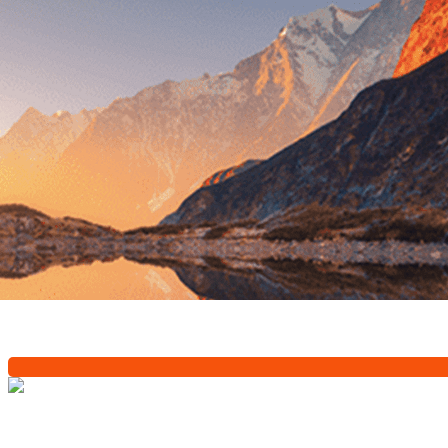
Exporter les lignes sélectionnées
Exporter toutes les colonnes
Exporter uniquement les colonnes affichées
Menu
?>
Images de la page d'accueil
Cliquez pour éditer