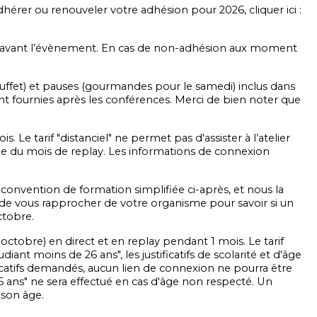
hérer ou renouveler votre adhésion pour 2026, cliquer ici :
026 avant l’évènement. En cas de non-adhésion aux moment
buffet) et pauses (gourmandes pour le samedi) inclus dans
ont fournies après les conférences. Merci de bien noter que
e tarif "distanciel" ne permet pas d'assister à l’atelier
ssue du mois de replay. Les informations de connexion
a convention de formation simplifiée ci-après, et nous la
de vous rapprocher de votre organisme pour savoir si un
ctobre.
tobre) en direct et en replay pendant 1 mois. Le tarif
ant moins de 26 ans", les justificatifs de scolarité et d'âge
ficatifs demandés, aucun lien de connexion ne pourra être
 ans" ne sera effectué en cas d'âge non respecté. Un
 son âge.