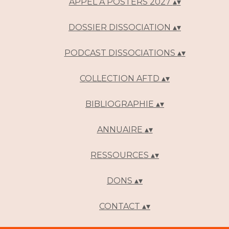
APPEL A POSTERS 2027
▴
▾
DOSSIER DISSOCIATION
▴
▾
PODCAST DISSOCIATIONS
▴
▾
COLLECTION AFTD
▴
▾
BIBLIOGRAPHIE
▴
▾
ANNUAIRE
▴
▾
RESSOURCES
▴
▾
DONS
▴
▾
CONTACT
▴
▾