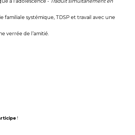
ique à l'adolescence -
Traduit simultanément en
e familiale systémique, TDSP et travail avec une
 verrée de l’amitié.
rticipe
!