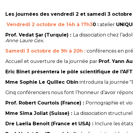
Les journées des vendredi 2 et samedi 3 octobre 
Vendredi 2 octobre de 14h à 17h3
0 :
atelier
UNIQ
Prof. Vedat Şar
(Turquie) :
La dissociation chez l’ado
Anne Laure Gex.
Samedi 3 octobre de 9h à 20h :
conférences en prés
Accueil et ouverture de la journée par
Prof. Yann A
Eric Binet présentera le pôle scientifique de l'AF
Mme Sophie Le Quillec Obin
introduira la journée "
Cinq conférenciers nous font l’honneur d’avoir répond
Prof. Robert Courtois (France) :
Pornographie et viol
Mme Sima Joliat (Suisse) :
La dissociation structure
Dre Laelia Benoit (France et USA) :
Inclure les état