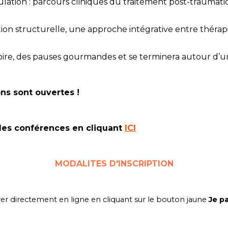
égulation : parcours cliniques du traitement post-traumat
ion structurelle, une approche intégrative entre thérapi
re, des pauses gourmandes et se terminera autour d’une
ions sont ouvertes !
des conférences en cliquant
ICI
MODALITES D'INSCRIPTION
er directement en ligne en cliquant sur le bouton jaune
Je pa