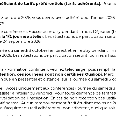
éficient de tarifs préférentiels (tarifs adhérents).
Pour ad
et 3 octobre 2026, vous devrez avoir adhéré pour l’année 2
yé.
rnée conférences + accès au replay pendant 1 mois. Déjeuner (
 la 1/2 journée atelier
. Les attestations de participation ser
t le 24 septembre 2026.
e du samedi 3 octobre) en direct et en replay pendant 1 mois. L
e 2026. Les attestations de participation seront fournies à l'i
 la « Formation continue », veuillez télécharger puis remplir l
tention, ces journées sont non certifiées Qualiopi.
Merci 
que en présentiel et distanciel sur la journée du samedi 3 o
l : Accès uniquement aux conférences (journée du samedi 3 oc
ster à l’atelier du vendredi. Pour toute demande de tarif "étudi
validation de l'inscription. En cas de non réception des justi
tarif normal. Aucun remboursement "tarif étudiant moins de 26
ra s'acquitter du tarif adhérent ou non adhérent, quel que soit