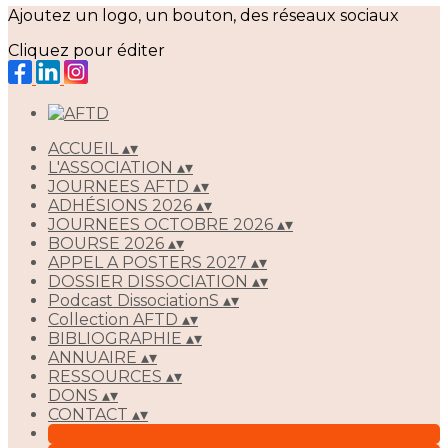
Ajoutez un logo, un bouton, des réseaux sociaux
Cliquez pour éditer
ACCUEIL
▴
▾
L'ASSOCIATION
▴
▾
JOURNEES AFTD
▴
▾
ADHÉSIONS 2026
▴
▾
JOURNEES OCTOBRE 2026
▴
▾
BOURSE 2026
▴
▾
APPEL A POSTERS 2027
▴
▾
DOSSIER DISSOCIATION
▴
▾
Podcast DissociationS
▴
▾
Collection AFTD
▴
▾
BIBLIOGRAPHIE
▴
▾
ANNUAIRE
▴
▾
RESSOURCES
▴
▾
DONS
▴
▾
CONTACT
▴
▾