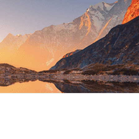
Exporter les lignes sélectionnées
Exporter toutes les colonnes
Exporter uniquement les colonnes affichées
Menu
?>
Images de la page d'accueil
Cliquez pour éditer